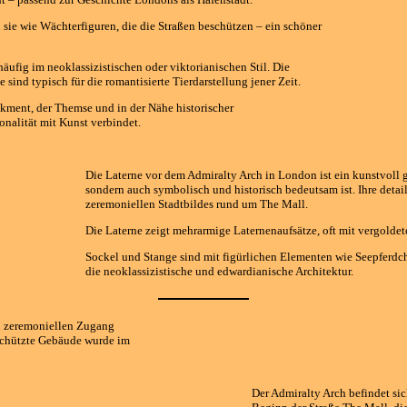
 sie wie Wächterfiguren, die die Straßen beschützen – ein schöner
äufig im neoklassizistischen oder viktorianischen Stil. Die
nd typisch für die romantisierte Tierdarstellung jener Zeit.
kment, der Themse und in der Nähe historischer
onalität mit Kunst verbindet.
Die Laterne vor dem Admiralty Arch in London ist ein kunstvoll g
sondern auch symbolisch und historisch bedeutsam ist. Ihre deta
zeremoniellen Stadtbildes rund um The Mall.
Die Laterne zeigt mehrarmige Laternenaufsätze, oft mit vergolde
Sockel und Stange sind mit figürlichen Elementen wie Seepferdc
die neoklassizistische und edwardianische Architektur.
n zeremoniellen Zugang
schützte Gebäude wurde im
Der Admiralty Arch befindet si