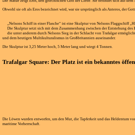
Die Statue zeigt Eros, den griechischen Gott der Liebe. Sie befindet sich auf dem
Obwohl sie oft als Eros bezeichnet wird, war sie ursprünglich als Anteros, der Gott
„Nelsons Schiff in einer Flasche“ ist eine Skulptur von Nelsons Flaggschiff „
Die Skulptur setzt sich mit dem Zusammenhang zwischen der Entstehung des 
die unter anderem durch Nelsons Sieg in der Schlacht von Trafalgar ermöglich
und dem heutigen Multikulturalismus in Großbritannien auseinander.
Die Skulptur ist 3,25 Meter hoch, 5 Meter lang und wiegt 4 Tonnen.
Trafalgar Square:
Der Platz ist ein bekanntes öff
Die Löwen wurden entworfen, um den Mut, die Tapferkeit und das Heldentum von Ad
maritime Vorherrschaft.