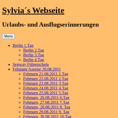
Zum
Sylvia´s Webseite
Inhalt
springen
Urlaubs- und Ausflugserinnerungen
Menü
Berlin 1.Tag
Berlin 2.Tag
Berlin 3.Tag
Berlin 4.Tag
Segway Führerschein
Fehmarn Anreise 20.08.2011
Fehmarn 21.08.2011 1.Tag
Fehmarn 22.08.2011 2.Tag
Fehmarn 23.08.2011 3.Tag
Fehmarn 24.08.2011 4.Tag
Fehmarn 25.08.2011 5.Tag
Fehmarn, 26.08.2011 6.Tag
Fehmarn, 27.08.2011 7.Tag
Fehmarn, 28.08.2011 8. Tag
Fehmarn 29.08.2011 9. Tag
Fehmarn, 30.08.2011 10.Tag