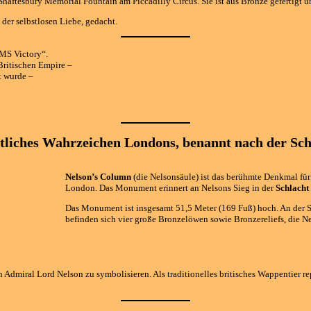
 Shaftesbury Memorial Fountain am Piccadilly Circus. Sie ist aus Bronze gefertigt 
 der selbstlosen Liebe, gedacht.
HMS Victory“.
Britischen Empire –
t wurde –
entliches Wahrzeichen Londons, benannt nach der Sch
Nelson’s Column
(die Nelsonsäule) ist das berühmte Denkmal fü
London. Das Monument erinnert an Nelsons Sieg in der
Schlacht
Das Monument ist insgesamt 51,5 Meter (169 Fuß) hoch. An der S
befinden sich vier große Bronzelöwen sowie Bronzereliefs, die N
miral Lord Nelson zu symbolisieren. Als traditionelles britisches Wappentier rep