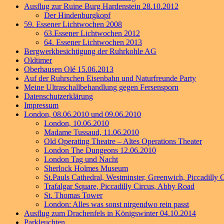
Ausflug zur Ruine Burg Hardenstein 28.10.2012
Der Hindenburgkopf
59. Essener Lichtwochen 2008
63.Essener Lichtwochen 2012
64. Essener Lichtwochen 2013
Bergwerkbesichtigung der Ruhrkohle AG
Oldtimer
Oberhausen Olé 15.06.2013
Auf der Ruhrschen Eisenbahn und Naturfreunde Party
Meine Ultraschallbehandlung gegen Fersensporn
Datenschutzerklärung
Impressum
London, 08.06.2010 und 09.06.2010
London, 10.06.2010
Madame Tussaud, 11.06.2010
Old Operating Theatre – Altes Operations Theater
London The Dungeons 12.06.2010
London Tag und Nacht
Sherlock Holmes Museum
St.Pauls Cathedral, Westminster, Greenwich, Piccadilly C
Trafalgar Square, Piccadilly Circus, Abby Road
St. Thomas Tower
London: Alles was sonst nirgendwo rein passt
Ausflug zum Drachenfels in Königswinter 04.10.2014
Parkleuchten