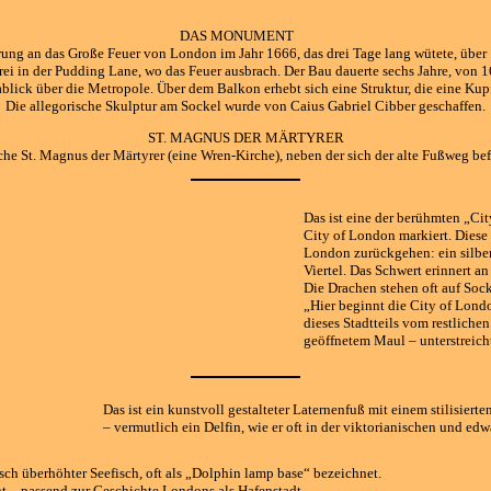
DAS MONUMENT
erung an das Große Feuer von London im Jahr 1666, das drei Tage lang wütete, übe
rei in der Pudding Lane, wo das Feuer ausbrach. Der Bau dauerte sechs Jahre, von 1
blick über die Metropole. Über dem Balkon erhebt sich eine Struktur, die eine Kup
Die allegorische Skulptur am Sockel wurde von Caius Gabriel Cibber geschaffen.
ST. MAGNUS DER MÄRTYRER
rche St. Magnus der Märtyrer (eine Wren-Kirche), neben der sich der alte Fußweg bef
Das ist eine der berühmten „Cit
City of London markiert. Diese 
London zurückgehen: ein silber
Viertel. Das Schwert erinnert a
Die Drachen stehen oft auf So
„Hier beginnt die City of Lond
dieses Stadtteils vom restliche
geöffnetem Maul – unterstreich
Das ist ein kunstvoll gestalteter Laternenfuß mit einem stilisier
– vermutlich ein Delfin, wie er oft in der viktorianischen und 
sch überhöhter Seefisch, oft als „Dolphin lamp base“ bezeichnet.
t – passend zur Geschichte Londons als Hafenstadt.