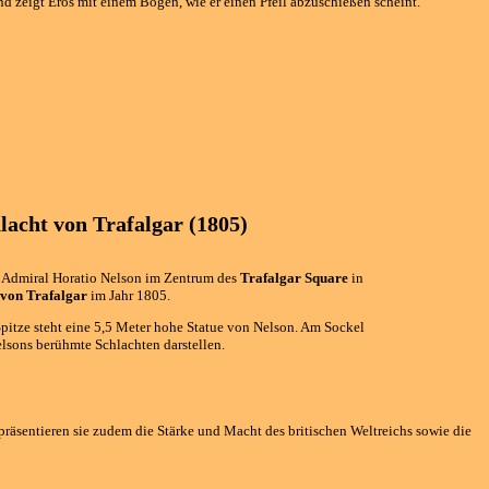
und zeigt Eros mit einem Bogen, wie er einen Pfeil abzuschießen scheint.
lacht von Trafalgar (1805)
r Admiral Horatio Nelson im Zentrum des
Trafalgar Square
in
 von Trafalgar
im Jahr 1805.
pitze steht eine 5,5 Meter hohe Statue von Nelson. Am Sockel
elsons berühmte Schlachten darstellen.
räsentieren sie zudem die Stärke und Macht des britischen Weltreichs sowie die