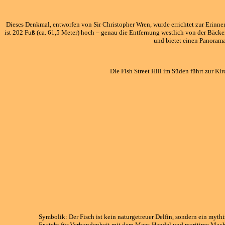
Dieses Denkmal, entworfen von Sir Christopher Wren, wurde errichtet zur Erinn
ist 202 Fuß (ca. 61,5 Meter) hoch – genau die Entfernung westlich von der Bäcke
und bietet einen Panorama
Die Fish Street Hill im Süden führt zur Ki
Symbolik: Der Fisch ist kein naturgetreuer Delfin, sondern ein mythi
Er steht für Verbundenheit mit dem Meer, Handel und maritime Mach