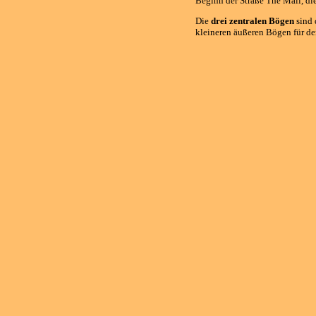
Beginn der Straße The Mall, di
Die
drei zentralen Bögen
sind 
kleineren äußeren Bögen für de