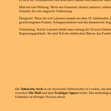
Material und Wirkung: Meist aus Gusseisen, dunkel patiniert, wirken
Gedanke für eine magische Umdeutung.
Designstil: Diese Art von Laternen stammt aus dem 19. Jahrhundert, h
geschwungenen Formen, Schuppenstruktur und das dramatische Auge si
Verbreitung: Solche Laternen findet man entlang der Victoria Emban
Regierungsgebäude. Sie sind Teil des städtischen Dekors, das Funkti
Der
Admiralty Arch
ist ein ikonisches Wahrzeichen in London, das de
zwischen
The Mall
und dem
Trafalgar Square
bildet. Das denkmalge
Gedenken an Königin Victoria erbaut.