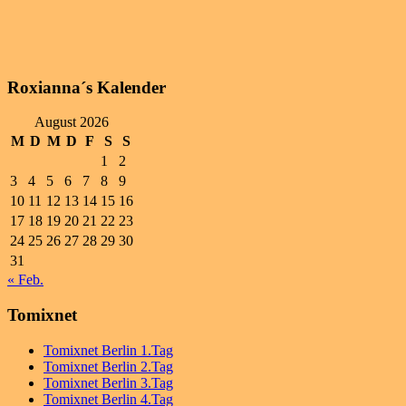
Roxianna´s Kalender
August 2026
M
D
M
D
F
S
S
1
2
3
4
5
6
7
8
9
10
11
12
13
14
15
16
17
18
19
20
21
22
23
24
25
26
27
28
29
30
31
« Feb.
Tomixnet
Tomixnet Berlin 1.Tag
Tomixnet Berlin 2.Tag
Tomixnet Berlin 3.Tag
Tomixnet Berlin 4.Tag