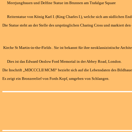
Meerjungfrauen und Delfine Statue im Brunnen am Trafalgar Square
Reiterstatue von König Karl I. (King Charles I.), welche sich am südlichen End
Die Statue steht an der Stelle des ursprünglichen Charing Cross und markiert d
Kirche St Martin-in-the-Fields . Sie ist bekannt für ihre neoklassizistische Arch
Dies ist das Edward Onslow Ford Memorial in der Abbey Road, London.
Die Inschrift „MDCCCLII MCMI“ bezieht sich auf die Lebensdaten des Bildhau
Es zeigt ein Bronzerelief von Fords Kopf, umgeben von Schlangen.