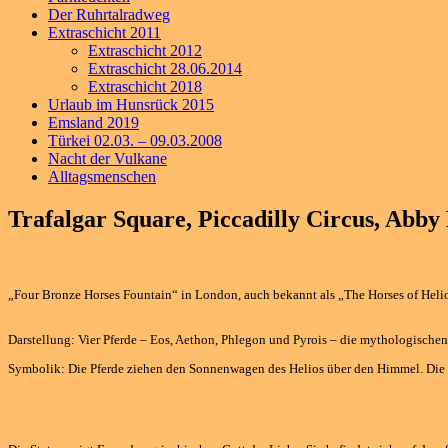
Der Ruhrtalradweg
Extraschicht 2011
Extraschicht 2012
Extraschicht 28.06.2014
Extraschicht 2018
Urlaub im Hunsrück 2015
Emsland 2019
Türkei 02.03. – 09.03.2008
Nacht der Vulkane
Alltagsmenschen
Trafalgar Square, Piccadilly Circus, Abby
„Four Bronze Horses Fountain“ in London, auch bekannt als „The Horses of Helios“
Darstellung: Vier Pferde – Eos, Aethon, Phlegon und Pyrois – die mythologische
Symbolik: Die Pferde ziehen den Sonnenwagen des Helios über den Himmel. Die S