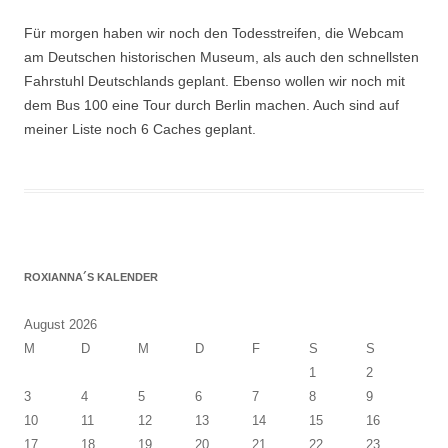
Für morgen haben wir noch den Todesstreifen, die Webcam
am Deutschen historischen Museum, als auch den schnellsten
Fahrstuhl Deutschlands geplant. Ebenso wollen wir noch mit
dem Bus 100 eine Tour durch Berlin machen. Auch sind auf
meiner Liste noch 6 Caches geplant.
ROXIANNA´S KALENDER
August 2026
M
D
M
D
F
S
S
1
2
3
4
5
6
7
8
9
10
11
12
13
14
15
16
17
18
19
20
21
22
23