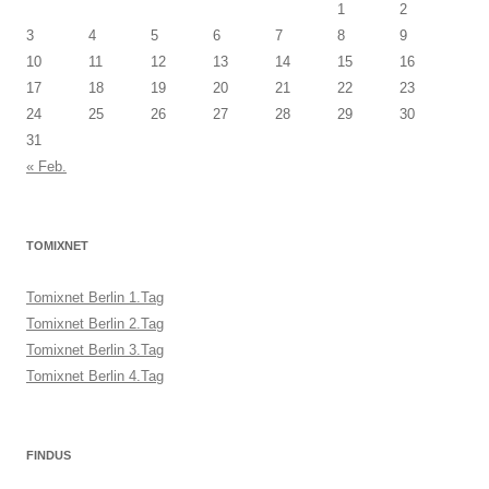
1
2
3
4
5
6
7
8
9
10
11
12
13
14
15
16
17
18
19
20
21
22
23
24
25
26
27
28
29
30
31
« Feb.
TOMIXNET
Tomixnet Berlin 1.Tag
Tomixnet Berlin 2.Tag
Tomixnet Berlin 3.Tag
Tomixnet Berlin 4.Tag
FINDUS