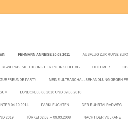
EIN
FEHMARN ANREISE 20.08.2011
AUSFLUG ZUR RUINE BURG
FEHMARN 21.08.2011 1.TAG
DER HINDENBURGKOPF
ERGWERKBESICHTIGUNG DER RUHRKOHLE AG
OLDTIMER
OB
FEHMARN 22.08.2011 2.TAG
ATURFREUNDE PARTY
MEINE ULTRASCHALLBEHANDLUNG GEGEN F
FEHMARN 23.08.2011 3.TAG
SSUM
LONDON, 08.06.2010 UND 09.06.2010
FEHMARN 24.08.2011 4.TAG
LONDON, 10.06.2010
NTER 04.10.2014
PARKLEUCHTEN
DER RUHRTALRADWEG
FEHMARN 25.08.2011 5.TAG
MADAME TUSSAUD, 11.06.2010
ND 2019
TÜRKEI 02.03. – 09.03.2008
NACHT DER VULKANE
FEHMARN, 26.08.2011 6.TAG
OLD OPERATING THEATRE –