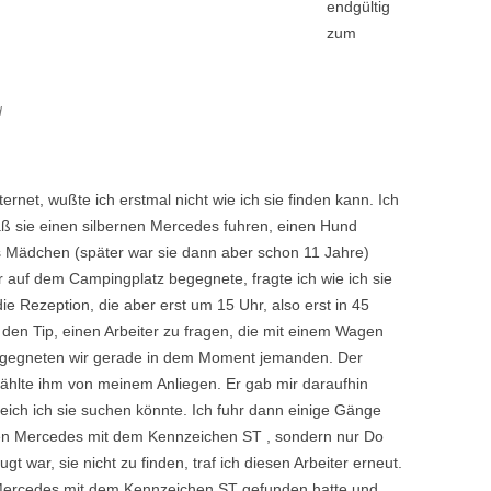
endgültig
zum
d
rnet, wußte ich erstmal nicht wie ich sie finden kann. Ich
aß sie einen silbernen Mercedes fuhren, einen Hund
 Mädchen (später war sie dann aber schon 11 Jahre)
 auf dem Campingplatz begegnete, fragte ich wie ich sie
ie Rezeption, die aber erst um 15 Uhr, also erst in 45
 den Tip, einen Arbeiter zu fragen, die mit einem Wagen
 begegneten wir gerade in dem Moment jemanden. Der
zählte ihm von meinem Anliegen. Er gab mir daraufhin
eich ich sie suchen könnte. Ich fuhr dann einige Gänge
nen Mercedes mit dem Kennzeichen ST , sondern nur Do
t war, sie nicht zu finden, traf ich diesen Arbeiter erneut.
n Mercedes mit dem Kennzeichen ST gefunden hatte und