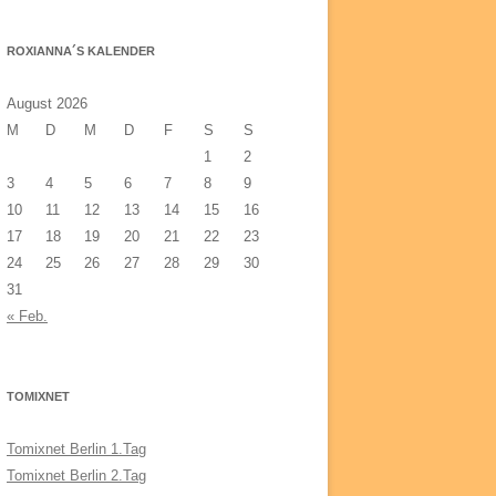
EXTRASCHICHT 28.06.2014
EXTRASCHICHT 2018
ROXIANNA´S KALENDER
August 2026
M
D
M
D
F
S
S
1
2
3
4
5
6
7
8
9
10
11
12
13
14
15
16
17
18
19
20
21
22
23
24
25
26
27
28
29
30
31
« Feb.
TOMIXNET
Tomixnet Berlin 1.Tag
Tomixnet Berlin 2.Tag