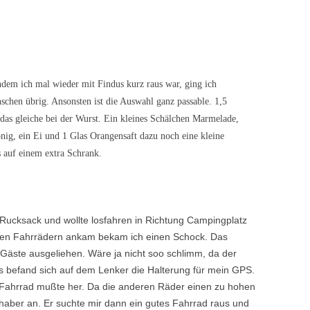
ALTES OPERATIONS THEATER
FEHMARN, 27.08.2011 7.TAG
g
LONDON THE DUNGEONS
FEHMARN, 28.08.2011 8. TAG
12.06.2010
FEHMARN 29.08.2011 9. TAG
dem ich mal wieder mit Findus kurz raus war, ging ich
LONDON TAG UND NACHT
schen übrig. Ansonsten ist die Auswahl ganz passable. 1,5
FEHMARN, 30.08.2011 10.TAG
das gleiche bei der Wurst. Ein kleines Schälchen Marmelade,
SHERLOCK HOLMES MUSEUM
onig, ein Ei und 1 Glas Orangensaft dazu noch eine kleine
ST.PAULS CATHEDRAL,
 auf einem extra Schrank.
WESTMINSTER, GREENWICH,
PICCADILLY CIRCUS (RIPLEY´S )
TRAFALGAR SQUARE,
ucksack und wollte losfahren in Richtung Campingplatz
PICCADILLY CIRCUS, ABBY ROAD
den Fahrrädern ankam bekam ich einen Schock. Das
 Gäste ausgeliehen. Wäre ja nicht soo schlimm, da der
ST. THOMAS TOWER
s befand sich auf dem Lenker die Halterung für mein GPS.
LONDON: ALLES WAS SONST
es Fahrrad mußte her. Da die anderen Räder einen zu hohen
NIRGENDWO REIN PASST
nhaber an. Er suchte mir dann ein gutes Fahrrad raus und