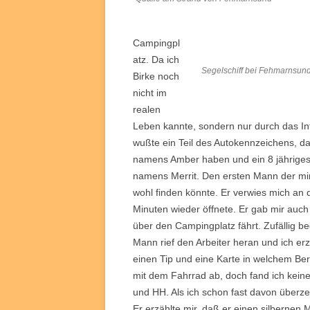
Campingpl
atz. Da ich
Segelschiff bei Fehmarnsun
Birke noch
nicht im
realen
Leben kannte, sondern nur durch das Inte
wußte ein Teil des Autokennzeichens, d
namens Amber haben und ein 8 jähriges
namens Merrit. Den ersten Mann der mir
wohl finden könnte. Er verwies mich an d
Minuten wieder öffnete. Er gab mir auch
über den Campingplatz fährt. Zufällig
Mann rief den Arbeiter heran und ich er
einen Tip und eine Karte in welchem Ber
mit dem Fahrrad ab, doch fand ich kei
und HH. Als ich schon fast davon überzeug
Er erzählte mir, daß er einen silberne