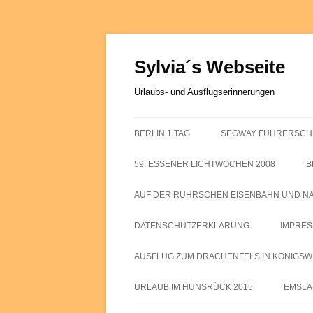
Zum
Inhalt
springen
Sylvia´s Webseite
Urlaubs- und Ausflugserinnerungen
BERLIN 1.TAG
SEGWAY FÜHRERSCH
BERLIN 2.TAG
59. ESSENER LICHTWOCHEN 2008
B
BERLIN 3.TAG
63.ESSENER LICHTWOCHEN 2012
AUF DER RUHRSCHEN EISENBAHN UND N
BERLIN 4.TAG
64. ESSENER LICHTWOCHEN
DATENSCHUTZERKLÄRUNG
IMPRE
2013
AUSFLUG ZUM DRACHENFELS IN KÖNIGSWI
URLAUB IM HUNSRÜCK 2015
EMSLA