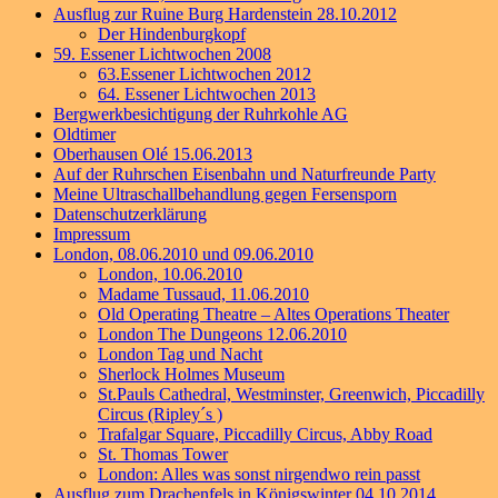
Ausflug zur Ruine Burg Hardenstein 28.10.2012
Der Hindenburgkopf
59. Essener Lichtwochen 2008
63.Essener Lichtwochen 2012
64. Essener Lichtwochen 2013
Bergwerkbesichtigung der Ruhrkohle AG
Oldtimer
Oberhausen Olé 15.06.2013
Auf der Ruhrschen Eisenbahn und Naturfreunde Party
Meine Ultraschallbehandlung gegen Fersensporn
Datenschutzerklärung
Impressum
London, 08.06.2010 und 09.06.2010
London, 10.06.2010
Madame Tussaud, 11.06.2010
Old Operating Theatre – Altes Operations Theater
London The Dungeons 12.06.2010
London Tag und Nacht
Sherlock Holmes Museum
St.Pauls Cathedral, Westminster, Greenwich, Piccadilly
Circus (Ripley´s )
Trafalgar Square, Piccadilly Circus, Abby Road
St. Thomas Tower
London: Alles was sonst nirgendwo rein passt
Ausflug zum Drachenfels in Königswinter 04.10.2014