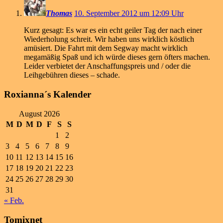
Thomas
10. September 2012 um 12:09 Uhr
Kurz gesagt: Es war es ein echt geiler Tag der nach einer
Wiederholung schreit. Wir haben uns wirklich köstlich
amüsiert. Die Fahrt mit dem Segway macht wirklich
megamäßig Spaß und ich würde dieses gern öfters machen.
Leider verbietet der Anschaffungspreis und / oder die
Leihgebühren dieses – schade.
Roxianna´s Kalender
August 2026
M
D
M
D
F
S
S
1
2
3
4
5
6
7
8
9
10
11
12
13
14
15
16
17
18
19
20
21
22
23
24
25
26
27
28
29
30
31
« Feb.
Tomixnet