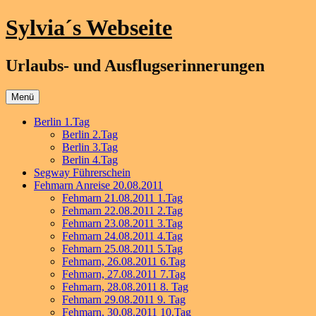
Zum
Sylvia´s Webseite
Inhalt
springen
Urlaubs- und Ausflugserinnerungen
Menü
Berlin 1.Tag
Berlin 2.Tag
Berlin 3.Tag
Berlin 4.Tag
Segway Führerschein
Fehmarn Anreise 20.08.2011
Fehmarn 21.08.2011 1.Tag
Fehmarn 22.08.2011 2.Tag
Fehmarn 23.08.2011 3.Tag
Fehmarn 24.08.2011 4.Tag
Fehmarn 25.08.2011 5.Tag
Fehmarn, 26.08.2011 6.Tag
Fehmarn, 27.08.2011 7.Tag
Fehmarn, 28.08.2011 8. Tag
Fehmarn 29.08.2011 9. Tag
Fehmarn, 30.08.2011 10.Tag