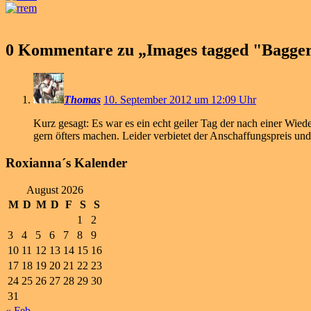
0 Kommentare zu „
Images tagged "Bagge
Thomas
10. September 2012 um 12:09 Uhr
Kurz gesagt: Es war es ein echt geiler Tag der nach einer Wie
gern öfters machen. Leider verbietet der Anschaffungspreis und
Roxianna´s Kalender
August 2026
M
D
M
D
F
S
S
1
2
3
4
5
6
7
8
9
10
11
12
13
14
15
16
17
18
19
20
21
22
23
24
25
26
27
28
29
30
31
« Feb.