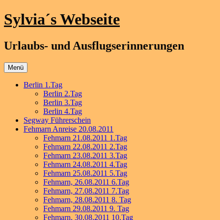
Zum
Sylvia´s Webseite
Inhalt
springen
Urlaubs- und Ausflugserinnerungen
Menü
Berlin 1.Tag
Berlin 2.Tag
Berlin 3.Tag
Berlin 4.Tag
Segway Führerschein
Fehmarn Anreise 20.08.2011
Fehmarn 21.08.2011 1.Tag
Fehmarn 22.08.2011 2.Tag
Fehmarn 23.08.2011 3.Tag
Fehmarn 24.08.2011 4.Tag
Fehmarn 25.08.2011 5.Tag
Fehmarn, 26.08.2011 6.Tag
Fehmarn, 27.08.2011 7.Tag
Fehmarn, 28.08.2011 8. Tag
Fehmarn 29.08.2011 9. Tag
Fehmarn, 30.08.2011 10.Tag