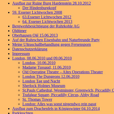
Ausflug zur Ruine Burg Hardenstein 28.10.2012
Der Hindenburgkopf
59. Essener Lichtwochen 2008
63.Essener Lichtwochen 2012
64. Essener Lichtwochen 2013
Bergwerkbesichtigung der Ruhrkohle AG
Oldtimer
Oberhausen Olé 15.06.2013
Auf der Ruhrschen Eisenbahn und Naturfreunde Party
Meine Ultraschallbehandlung gegen Fersensporn
Datenschutzerklärung
Impressum
London, 08.06.2010 und 09.06.2010
London, 10.06.2010
Madame Tussaud, 11.06.2010
Old Operating Theatre – Altes Operations Theater
London The Dungeons 12.06.2010
London Tag und Nacht
Sherlock Holmes Museum
St.Pauls Cathedral, Westminster, Greenwich, Piccadilly C
Trafalgar Square, Piccadilly Circus, Abby Road
St. Thomas Tower
London: Alles was sonst nirgendwo rein passt
Ausflug zum Drachenfels in Königswinter 04.10.2014
Parkleuchten