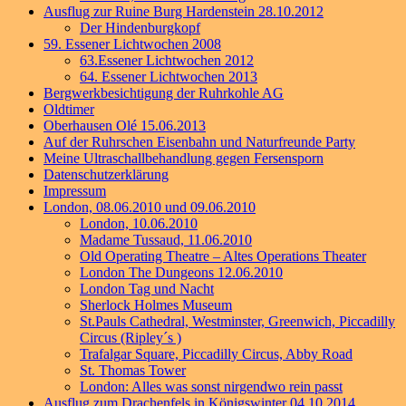
Ausflug zur Ruine Burg Hardenstein 28.10.2012
Der Hindenburgkopf
59. Essener Lichtwochen 2008
63.Essener Lichtwochen 2012
64. Essener Lichtwochen 2013
Bergwerkbesichtigung der Ruhrkohle AG
Oldtimer
Oberhausen Olé 15.06.2013
Auf der Ruhrschen Eisenbahn und Naturfreunde Party
Meine Ultraschallbehandlung gegen Fersensporn
Datenschutzerklärung
Impressum
London, 08.06.2010 und 09.06.2010
London, 10.06.2010
Madame Tussaud, 11.06.2010
Old Operating Theatre – Altes Operations Theater
London The Dungeons 12.06.2010
London Tag und Nacht
Sherlock Holmes Museum
St.Pauls Cathedral, Westminster, Greenwich, Piccadilly
Circus (Ripley´s )
Trafalgar Square, Piccadilly Circus, Abby Road
St. Thomas Tower
London: Alles was sonst nirgendwo rein passt
Ausflug zum Drachenfels in Königswinter 04.10.2014