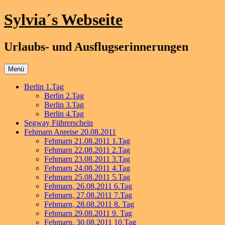
Zum
Sylvia´s Webseite
Inhalt
springen
Urlaubs- und Ausflugserinnerungen
Menü
Berlin 1.Tag
Berlin 2.Tag
Berlin 3.Tag
Berlin 4.Tag
Segway Führerschein
Fehmarn Anreise 20.08.2011
Fehmarn 21.08.2011 1.Tag
Fehmarn 22.08.2011 2.Tag
Fehmarn 23.08.2011 3.Tag
Fehmarn 24.08.2011 4.Tag
Fehmarn 25.08.2011 5.Tag
Fehmarn, 26.08.2011 6.Tag
Fehmarn, 27.08.2011 7.Tag
Fehmarn, 28.08.2011 8. Tag
Fehmarn 29.08.2011 9. Tag
Fehmarn, 30.08.2011 10.Tag