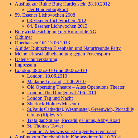
Ausflug zur Ruine Burg Hardenstein 28.10.2012
Der Hindenburgkopf
59. Essener Lichtwochen 2008
63.Essener Lichtwochen 2012
64. Essener Lichtwochen 2013
Bergwerkbesichtigung der Ruhrkohle AG
Oldtimer
Oberhausen Olé 15.06.2013
Auf der Ruhrschen Eisenbahn und Naturfreunde Party
Meine Ultraschallbehandlung gegen Fersensporn
Datenschutzerklärung
Impressum
London, 08.06.2010 und 09.06.2010
London, 10.06.2010
Madame Tussaud, 11.06.2010
Old Operating Theatre – Altes Operations Theater
London The Dungeons 12.06.2010
London Tag und Nacht
Sherlock Holmes Museum
St.Pauls Cathedral, Westminster, Greenwich, Piccadilly
Circus (Ripley´s )
Trafalgar Square, Piccadilly Circus, Abby Road
St. Thomas Tower
London: Alles was sonst nirgendwo rein passt
Ausflug zum Drachenfels in Königswinter 04.10.2014