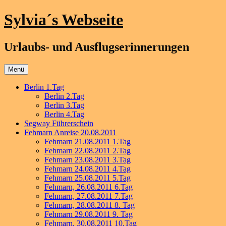
Zum
Sylvia´s Webseite
Inhalt
springen
Urlaubs- und Ausflugserinnerungen
Menü
Berlin 1.Tag
Berlin 2.Tag
Berlin 3.Tag
Berlin 4.Tag
Segway Führerschein
Fehmarn Anreise 20.08.2011
Fehmarn 21.08.2011 1.Tag
Fehmarn 22.08.2011 2.Tag
Fehmarn 23.08.2011 3.Tag
Fehmarn 24.08.2011 4.Tag
Fehmarn 25.08.2011 5.Tag
Fehmarn, 26.08.2011 6.Tag
Fehmarn, 27.08.2011 7.Tag
Fehmarn, 28.08.2011 8. Tag
Fehmarn 29.08.2011 9. Tag
Fehmarn, 30.08.2011 10.Tag