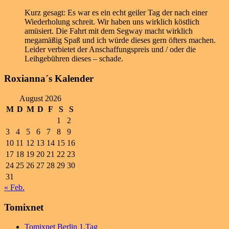
Kurz gesagt: Es war es ein echt geiler Tag der nach einer
Wiederholung schreit. Wir haben uns wirklich köstlich
amüsiert. Die Fahrt mit dem Segway macht wirklich
megamäßig Spaß und ich würde dieses gern öfters machen.
Leider verbietet der Anschaffungspreis und / oder die
Leihgebühren dieses – schade.
Roxianna´s Kalender
August 2026
M
D
M
D
F
S
S
1
2
3
4
5
6
7
8
9
10
11
12
13
14
15
16
17
18
19
20
21
22
23
24
25
26
27
28
29
30
31
« Feb.
Tomixnet
Tomixnet Berlin 1.Tag