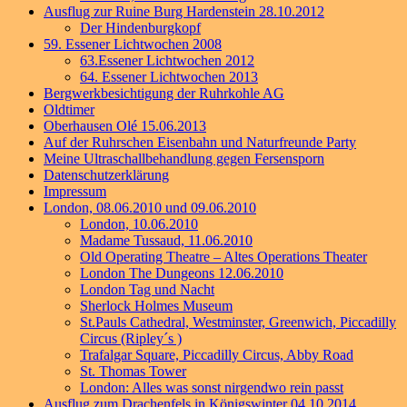
Ausflug zur Ruine Burg Hardenstein 28.10.2012
Der Hindenburgkopf
59. Essener Lichtwochen 2008
63.Essener Lichtwochen 2012
64. Essener Lichtwochen 2013
Bergwerkbesichtigung der Ruhrkohle AG
Oldtimer
Oberhausen Olé 15.06.2013
Auf der Ruhrschen Eisenbahn und Naturfreunde Party
Meine Ultraschallbehandlung gegen Fersensporn
Datenschutzerklärung
Impressum
London, 08.06.2010 und 09.06.2010
London, 10.06.2010
Madame Tussaud, 11.06.2010
Old Operating Theatre – Altes Operations Theater
London The Dungeons 12.06.2010
London Tag und Nacht
Sherlock Holmes Museum
St.Pauls Cathedral, Westminster, Greenwich, Piccadilly
Circus (Ripley´s )
Trafalgar Square, Piccadilly Circus, Abby Road
St. Thomas Tower
London: Alles was sonst nirgendwo rein passt
Ausflug zum Drachenfels in Königswinter 04.10.2014