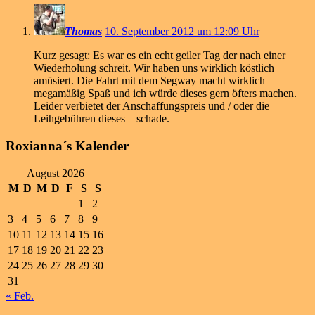
Thomas
10. September 2012 um 12:09 Uhr
Kurz gesagt: Es war es ein echt geiler Tag der nach einer
Wiederholung schreit. Wir haben uns wirklich köstlich
amüsiert. Die Fahrt mit dem Segway macht wirklich
megamäßig Spaß und ich würde dieses gern öfters machen.
Leider verbietet der Anschaffungspreis und / oder die
Leihgebühren dieses – schade.
Roxianna´s Kalender
August 2026
M
D
M
D
F
S
S
1
2
3
4
5
6
7
8
9
10
11
12
13
14
15
16
17
18
19
20
21
22
23
24
25
26
27
28
29
30
31
« Feb.