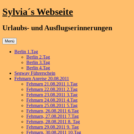
Zum
Sylvia´s Webseite
Inhalt
springen
Urlaubs- und Ausflugserinnerungen
Menü
Berlin 1.Tag
Berlin 2.Tag
Berlin 3.Tag
Berlin 4.Tag
Segway Führerschein
Fehmarn Anreise 20.08.2011
Fehmarn 21.08.2011 1.Tag
Fehmarn 22.08.2011 2.Tag
Fehmarn 23.08.2011 3.Tag
Fehmarn 24.08.2011 4.Tag
Fehmarn 25.08.2011 5.Tag
Fehmarn, 26.08.2011 6.Tag
Fehmarn, 27.08.2011 7.Tag
Fehmarn, 28.08.2011 8. Tag
Fehmarn 29.08.2011 9. Tag
Fehmarn, 30.08.2011 10.Tag