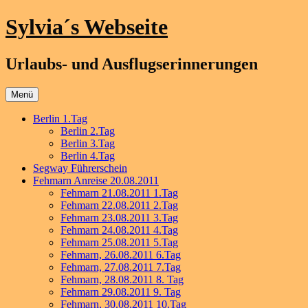
Zum
Sylvia´s Webseite
Inhalt
springen
Urlaubs- und Ausflugserinnerungen
Menü
Berlin 1.Tag
Berlin 2.Tag
Berlin 3.Tag
Berlin 4.Tag
Segway Führerschein
Fehmarn Anreise 20.08.2011
Fehmarn 21.08.2011 1.Tag
Fehmarn 22.08.2011 2.Tag
Fehmarn 23.08.2011 3.Tag
Fehmarn 24.08.2011 4.Tag
Fehmarn 25.08.2011 5.Tag
Fehmarn, 26.08.2011 6.Tag
Fehmarn, 27.08.2011 7.Tag
Fehmarn, 28.08.2011 8. Tag
Fehmarn 29.08.2011 9. Tag
Fehmarn, 30.08.2011 10.Tag