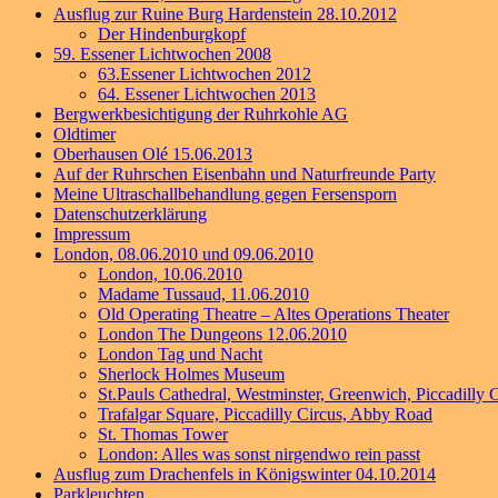
Ausflug zur Ruine Burg Hardenstein 28.10.2012
Der Hindenburgkopf
59. Essener Lichtwochen 2008
63.Essener Lichtwochen 2012
64. Essener Lichtwochen 2013
Bergwerkbesichtigung der Ruhrkohle AG
Oldtimer
Oberhausen Olé 15.06.2013
Auf der Ruhrschen Eisenbahn und Naturfreunde Party
Meine Ultraschallbehandlung gegen Fersensporn
Datenschutzerklärung
Impressum
London, 08.06.2010 und 09.06.2010
London, 10.06.2010
Madame Tussaud, 11.06.2010
Old Operating Theatre – Altes Operations Theater
London The Dungeons 12.06.2010
London Tag und Nacht
Sherlock Holmes Museum
St.Pauls Cathedral, Westminster, Greenwich, Piccadilly C
Trafalgar Square, Piccadilly Circus, Abby Road
St. Thomas Tower
London: Alles was sonst nirgendwo rein passt
Ausflug zum Drachenfels in Königswinter 04.10.2014
Parkleuchten