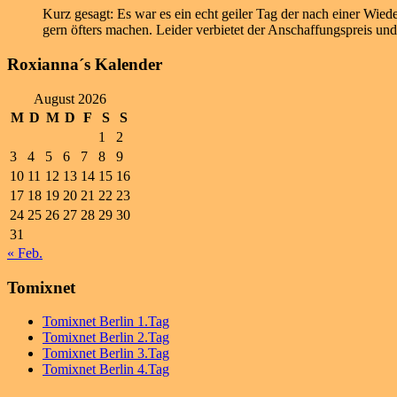
Kurz gesagt: Es war es ein echt geiler Tag der nach einer Wie
gern öfters machen. Leider verbietet der Anschaffungspreis und
Roxianna´s Kalender
August 2026
M
D
M
D
F
S
S
1
2
3
4
5
6
7
8
9
10
11
12
13
14
15
16
17
18
19
20
21
22
23
24
25
26
27
28
29
30
31
« Feb.
Tomixnet
Tomixnet Berlin 1.Tag
Tomixnet Berlin 2.Tag
Tomixnet Berlin 3.Tag
Tomixnet Berlin 4.Tag