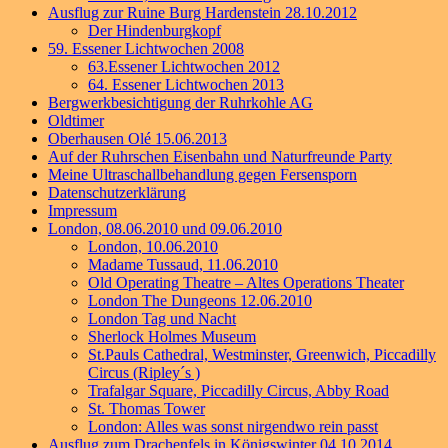
Ausflug zur Ruine Burg Hardenstein 28.10.2012
Der Hindenburgkopf
59. Essener Lichtwochen 2008
63.Essener Lichtwochen 2012
64. Essener Lichtwochen 2013
Bergwerkbesichtigung der Ruhrkohle AG
Oldtimer
Oberhausen Olé 15.06.2013
Auf der Ruhrschen Eisenbahn und Naturfreunde Party
Meine Ultraschallbehandlung gegen Fersensporn
Datenschutzerklärung
Impressum
London, 08.06.2010 und 09.06.2010
London, 10.06.2010
Madame Tussaud, 11.06.2010
Old Operating Theatre – Altes Operations Theater
London The Dungeons 12.06.2010
London Tag und Nacht
Sherlock Holmes Museum
St.Pauls Cathedral, Westminster, Greenwich, Piccadilly
Circus (Ripley´s )
Trafalgar Square, Piccadilly Circus, Abby Road
St. Thomas Tower
London: Alles was sonst nirgendwo rein passt
Ausflug zum Drachenfels in Königswinter 04.10.2014