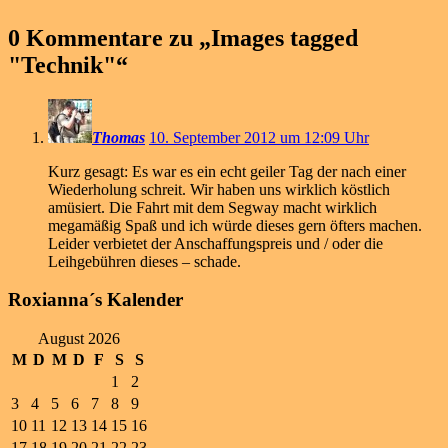
0 Kommentare zu „
Images tagged
"Technik"
“
Thomas
10. September 2012 um 12:09 Uhr
Kurz gesagt: Es war es ein echt geiler Tag der nach einer
Wiederholung schreit. Wir haben uns wirklich köstlich
amüsiert. Die Fahrt mit dem Segway macht wirklich
megamäßig Spaß und ich würde dieses gern öfters machen.
Leider verbietet der Anschaffungspreis und / oder die
Leihgebühren dieses – schade.
Roxianna´s Kalender
August 2026
M
D
M
D
F
S
S
1
2
3
4
5
6
7
8
9
10
11
12
13
14
15
16
17
18
19
20
21
22
23