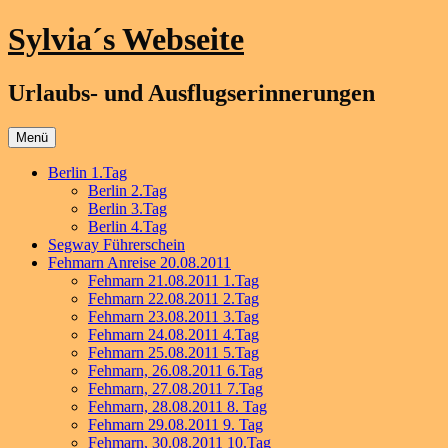
Zum
Sylvia´s Webseite
Inhalt
springen
Urlaubs- und Ausflugserinnerungen
Menü
Berlin 1.Tag
Berlin 2.Tag
Berlin 3.Tag
Berlin 4.Tag
Segway Führerschein
Fehmarn Anreise 20.08.2011
Fehmarn 21.08.2011 1.Tag
Fehmarn 22.08.2011 2.Tag
Fehmarn 23.08.2011 3.Tag
Fehmarn 24.08.2011 4.Tag
Fehmarn 25.08.2011 5.Tag
Fehmarn, 26.08.2011 6.Tag
Fehmarn, 27.08.2011 7.Tag
Fehmarn, 28.08.2011 8. Tag
Fehmarn 29.08.2011 9. Tag
Fehmarn, 30.08.2011 10.Tag