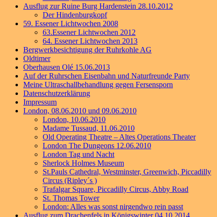
Ausflug zur Ruine Burg Hardenstein 28.10.2012
Der Hindenburgkopf
59. Essener Lichtwochen 2008
63.Essener Lichtwochen 2012
64. Essener Lichtwochen 2013
Bergwerkbesichtigung der Ruhrkohle AG
Oldtimer
Oberhausen Olé 15.06.2013
Auf der Ruhrschen Eisenbahn und Naturfreunde Party
Meine Ultraschallbehandlung gegen Fersensporn
Datenschutzerklärung
Impressum
London, 08.06.2010 und 09.06.2010
London, 10.06.2010
Madame Tussaud, 11.06.2010
Old Operating Theatre – Altes Operations Theater
London The Dungeons 12.06.2010
London Tag und Nacht
Sherlock Holmes Museum
St.Pauls Cathedral, Westminster, Greenwich, Piccadilly
Circus (Ripley´s )
Trafalgar Square, Piccadilly Circus, Abby Road
St. Thomas Tower
London: Alles was sonst nirgendwo rein passt
Ausflug zum Drachenfels in Königswinter 04.10.2014