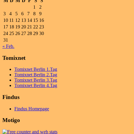
M
D
M
D
F
S
S
1
2
3
4
5
6
7
8
9
10
11
12
13
14
15
16
17
18
19
20
21
22
23
24
25
26
27
28
29
30
31
« Feb.
Tomixnet
Tomixnet Berlin 1.Tag
Tomixnet Berlin 2.Tag
Tomixnet Berlin 3.Tag
Tomixnet Berlin 4.Tag
Findus
Findus Homepage
Motigo