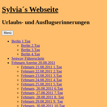
Zum
Sylvia´s Webseite
Inhalt
springen
Urlaubs- und Ausflugserinnerungen
Menü
Berlin 1.Tag
Berlin 2.Tag
Berlin 3.Tag
Berlin 4.Tag
Segway Führerschein
Fehmarn Anreise 20.08.2011
Fehmarn 21.08.2011 1.Tag
Fehmarn 22.08.2011 2.Tag
Fehmarn 23.08.2011 3.Tag
Fehmarn 24.08.2011 4.Tag
Fehmarn 25.08.2011 5.Tag
Fehmarn, 26.08.2011 6.Tag
Fehmarn, 27.08.2011 7.Tag
Fehmarn, 28.08.2011 8. Tag
Fehmarn 29.08.2011 9. Tag
Fehmarn, 30.08.2011 10.Tag